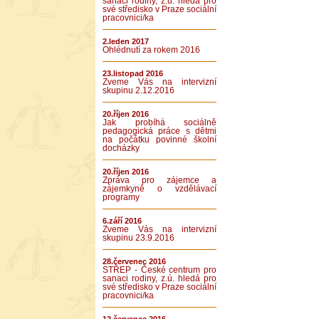
sanaci rodiny, z.ú. hledá pro
své středisko v Praze sociální
pracovnici/ka
2.leden 2017
Ohlédnutí za rokem 2016
23.listopad 2016
Zveme Vás na intervizní
skupinu 2.12.2016
20.říjen 2016
Jak probíhá sociálně
pedagogická práce s dětmi
na počátku povinné školní
docházky
20.říjen 2016
Zpráva pro zájemce a
zájemkyně o vzdělávací
programy
6.září 2016
Zveme Vás na intervizní
skupinu 23.9.2016
28.červenec 2016
STŘEP - České centrum pro
sanaci rodiny, z.ú. hledá pro
své středisko v Praze sociální
pracovnici/ka