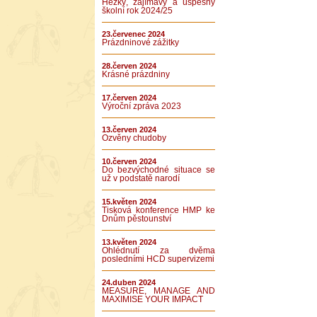
Hezký, zajímavý a úspěšný
školní rok 2024/25
23.červenec 2024
Prázdninové zážitky
28.červen 2024
Krásné prázdniny
17.červen 2024
Výroční zpráva 2023
13.červen 2024
Ozvěny chudoby
10.červen 2024
Do bezvýchodné situace se
už v podstatě narodí
15.květen 2024
Tisková konference HMP ke
Dnům pěstounství
13.květen 2024
Ohlédnutí za dvěma
posledními HCD supervizemi
24.duben 2024
MEASURE, MANAGE AND
MAXIMISE YOUR IMPACT