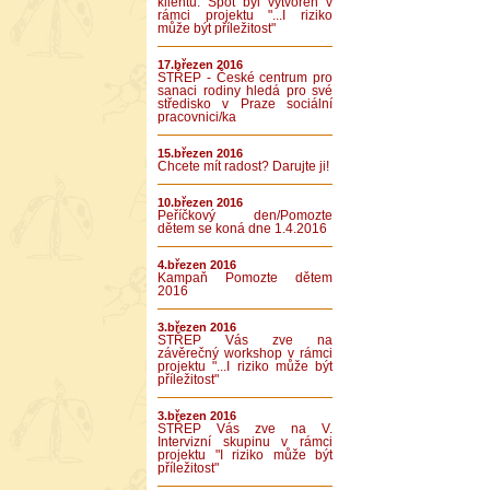
klientů. Spot byl vytvořen v
rámci projektu "...I riziko
může být příležitost"
17.březen 2016
STŘEP - České centrum pro
sanaci rodiny hledá pro své
středisko v Praze sociální
pracovnici/ka
15.březen 2016
Chcete mít radost? Darujte ji!
10.březen 2016
Peříčkový den/Pomozte
dětem se koná dne 1.4.2016
4.březen 2016
Kampaň Pomozte dětem
2016
3.březen 2016
STŘEP Vás zve na
závěrečný workshop v rámci
projektu "...I riziko může být
příležitost"
3.březen 2016
STŘEP Vás zve na V.
Intervizní skupinu v rámci
projektu "I riziko může být
příležitost"