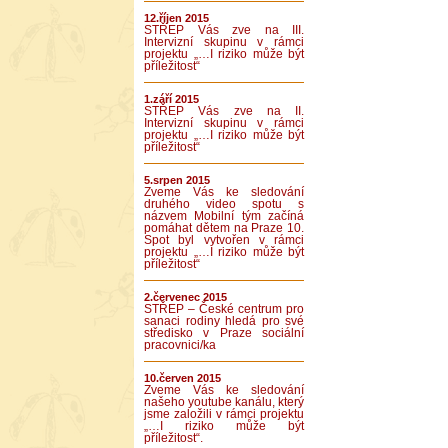
12.říjen 2015
STŘEP Vás zve na III.
Intervizní skupinu v rámci
projektu „…I riziko může být
příležitost“
1.září 2015
STŘEP Vás zve na II.
Intervizní skupinu v rámci
projektu „…I riziko může být
příležitost“
5.srpen 2015
Zveme Vás ke sledování
druhého video spotu s
názvem Mobilní tým začíná
pomáhat dětem na Praze 10.
Spot byl vytvořen v rámci
projektu „…I riziko může být
příležitost“
2.červenec 2015
STŘEP – České centrum pro
sanaci rodiny hledá pro své
středisko v Praze sociální
pracovnici/ka
10.červen 2015
Zveme Vás ke sledování
našeho youtube kanálu, který
jsme založili v rámci projektu
„…I riziko může být
příležitost“.