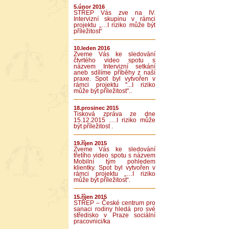
5.únor 2016
STŘEP Vás zve na IV.
Intervizní skupinu v rámci
projektu „…I riziko může být
příležitost“
10.leden 2016
Zveme Vás ke sledování
čtvrtého video spotu s
názvem Intervizní setkání
aneb sdílíme příběhy z naší
praxe. Spot byl vytvořen v
rámci projektu "...I riziko
může být příležitost"..
18.prosinec 2015
Tisková zpráva ze dne
15.12.2015 ….I riziko může
být příležitost .
19.říjen 2015
Zveme Vás ke sledování
třetího video spotu s názvem
Mobilní tým pohledem
klientky. Spot byl vytvořen v
rámci projektu „…I riziko
může být příležitost“.
15.říjen 2015
STŘEP – České centrum pro
sanaci rodiny hledá pro své
středisko v Praze sociální
pracovnici/ka