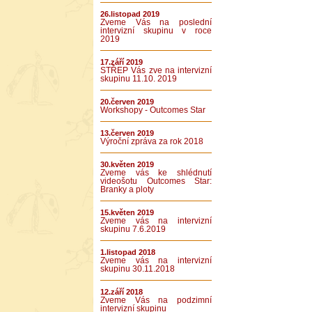
26.listopad 2019
Zveme Vás na poslední
intervizní skupinu v roce
2019
17.září 2019
STŘEP Vás zve na intervizní
skupinu 11.10. 2019
20.červen 2019
Workshopy - Outcomes Star
13.červen 2019
Výroční zpráva za rok 2018
30.květen 2019
Zveme vás ke shlédnutí
videošotu Outcomes Star:
Branky a ploty
15.květen 2019
Zveme vás na intervizní
skupinu 7.6.2019
1.listopad 2018
Zveme vás na intervizní
skupinu 30.11.2018
12.září 2018
Zveme Vás na podzimní
intervizní skupinu