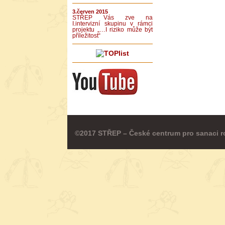
3.červen 2015
STŘEP Vás zve na
I.intervizní skupinu v rámci
projektu „…I riziko může být
příležitost“
©2017 STŘEP – České centrum pro sanaci r