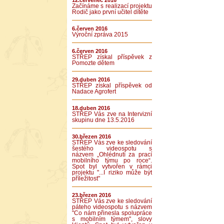
12.červenec 2016
Začínáme s realizací projektu
Rodič jako první učitel dítěte
6.červen 2016
Výroční zpráva 2015
6.červen 2016
STŘEP získal příspěvek z
Pomozte dětem
29.duben 2016
STŘEP získal příspěvek od
Nadace Agrofert
18.duben 2016
STŘEP Vás zve na Intervizní
skupinu dne 13.5.2016
30.březen 2016
STŘEP Vás zve ke sledování
šestého videospotu s
názvem „Ohlédnutí za prací
mobilního týmu po roce“.
Spot byl vytvořen v rámci
projektu "...I riziko může být
příležitost"
23.březen 2016
STŘEP Vás zve ke sledování
páteho videospotu s názvem
"Co nám přinesla spolupráce
s mobilním týmem", slovy