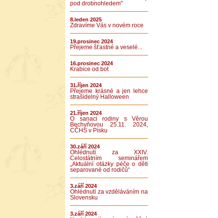
pod drobnohledem"
8.leden 2025
Zdravíme Vás v novém roce
19.prosinec 2024
Přejeme šťastné a veselé...
16.prosinec 2024
Krabice od bot
31.říjen 2024
Přejeme krásné a jen lehce
strašidelný Halloween
21.říjen 2024
O sanaci rodiny s Věrou
Bechyňovou 25.11. 2024,
CČHS v Písku
30.září 2024
Ohlédnutí za XXIV.
Celostátním seminářem
„Aktuální otázky péče o děti
separované od rodičů“
3.září 2024
Ohlédnutí za vzděláváním na
Slovensku
3.září 2024