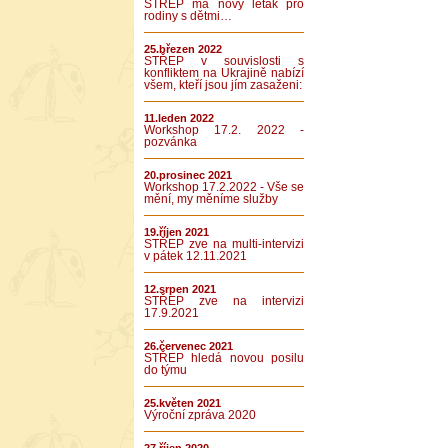
STŘEP má nový leták pro
rodiny s dětmi…
25.březen 2022
STŘEP v souvislosti s
konfliktem na Ukrajině nabízí
všem, kteří jsou jím zasaženi:
11.leden 2022
Workshop 17.2. 2022 -
pozvánka
20.prosinec 2021
Workshop 17.2.2022 - Vše se
mění, my měníme služby
19.říjen 2021
STŘEP zve na multi-intervizi
v pátek 12.11.2021
12.srpen 2021
STŘEP zve na intervizi
17.9.2021
26.červenec 2021
STŘEP hledá novou posilu
do týmu
25.květen 2021
Výroční zpráva 2020