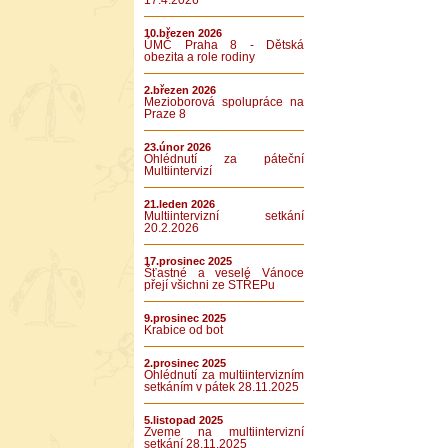
17.4.2026
10.březen 2026
ÚMČ Praha 8 - Dětská
obezita a role rodiny
2.březen 2026
Mezioborová spolupráce na
Praze 8
23.únor 2026
Ohlédnutí za páteční
Multiintervizí
21.leden 2026
Multiintervizní setkání
20.2.2026
17.prosinec 2025
Šťastné a veselé Vánoce
přejí všichni ze STŘEPu
9.prosinec 2025
Krabice od bot
2.prosinec 2025
Ohlédnutí za multiintervizním
setkáním v pátek 28.11.2025
5.listopad 2025
Zveme na multiintervizní
setkání 28.11.2025