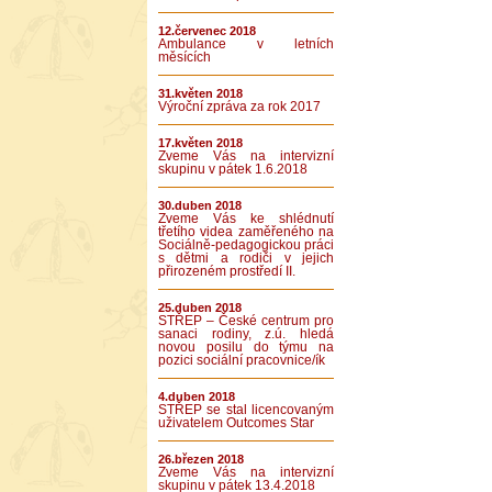
12.červenec 2018
Ambulance v letních
měsících
31.květen 2018
Výroční zpráva za rok 2017
17.květen 2018
Zveme Vás na intervizní
skupinu v pátek 1.6.2018
30.duben 2018
Zveme Vás ke shlédnutí
třetího videa zaměřeného na
Sociálně-pedagogickou práci
s dětmi a rodiči v jejich
přirozeném prostředí II.
25.duben 2018
STŘEP – České centrum pro
sanaci rodiny, z.ú. hledá
novou posilu do týmu na
pozici sociální pracovnice/ík
4.duben 2018
STŘEP se stal licencovaným
uživatelem Outcomes Star
26.březen 2018
Zveme Vás na intervizní
skupinu v pátek 13.4.2018