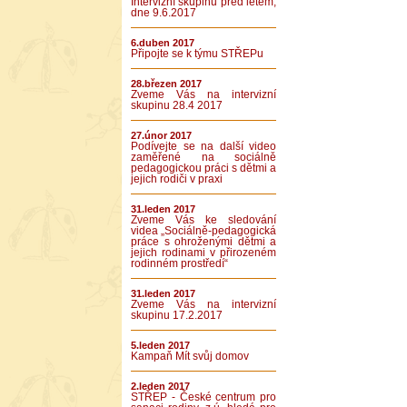
Intervizní skupinu před létem,
dne 9.6.2017
6.duben 2017
Připojte se k týmu STŘEPu
28.březen 2017
Zveme Vás na intervizní
skupinu 28.4 2017
27.únor 2017
Podívejte se na další video
zaměřené na sociálně
pedagogickou práci s dětmi a
jejich rodiči v praxi
31.leden 2017
Zveme Vás ke sledování
videa „Sociálně-pedagogická
práce s ohroženými dětmi a
jejich rodinami v přirozeném
rodinném prostředí“
31.leden 2017
Zveme Vás na intervizní
skupinu 17.2.2017
5.leden 2017
Kampaň Mít svůj domov
2.leden 2017
STŘEP - České centrum pro