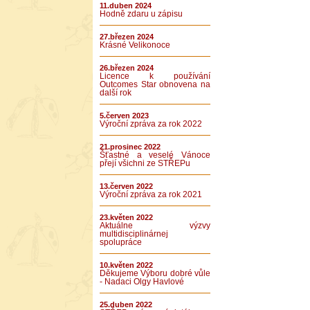
11.duben 2024
Hodně zdaru u zápisu
27.březen 2024
Krásné Velikonoce
26.březen 2024
Licence k používání
Outcomes Star obnovena na
další rok
5.červen 2023
Výroční zpráva za rok 2022
21.prosinec 2022
Šťastné a veselé Vánoce
přejí všichni ze STŘEPu
13.červen 2022
Výroční zpráva za rok 2021
23.květen 2022
Aktuálne výzvy
multidisciplinárnej
spolupráce
10.květen 2022
Děkujeme Výboru dobré vůle
- Nadaci Olgy Havlové
25.duben 2022