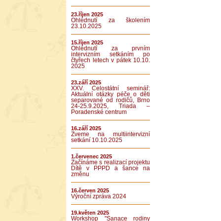
23.říjen 2025
Ohlédnutí za školením
23.10.2025
15.říjen 2025
Ohlédnutí za prvním
intervizním setkáním po
čtyřech letech v pátek 10.10.
2025
23.září 2025
XXV. Celostátní seminář:
Aktuální otázky péče o děti
separované od rodičů, Brno
24-25.9.2025, Triada –
Poradenské centrum
16.září 2025
Zveme na multiintervizní
setkání 10.10.2025
1.červenec 2025
Začínáme s realizací projektu
Dítě v PPPD a šance na
změnu
16.červen 2025
Výroční zpráva 2024
19.květen 2025
Workshop "Sanace rodiny