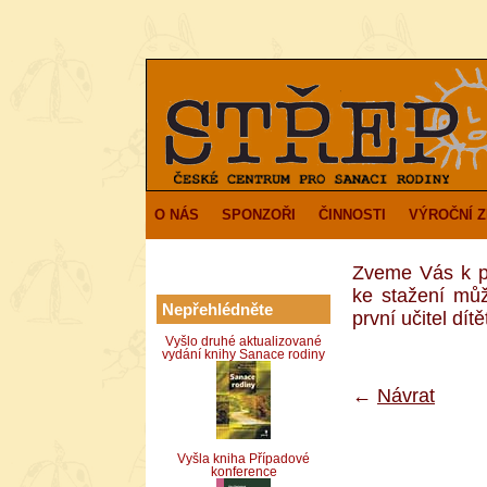
O NÁS
SPONZOŘI
ČINNOSTI
VÝROČNÍ 
Zveme Vás k p
ke stažení můž
Nepřehlédněte
první učitel dítě
Vyšlo druhé aktualizované
vydání knihy Sanace rodiny
←
Návrat
Vyšla kniha Případové
konference