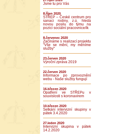
27.říjen 2020
Jsme tu pro Vás
8.říjen 2020
STŘEP – České centrum pro
sanaci rodiny, z.ú. hledá
novou posilu do týmu na
pozici sociální pracovnice/ík
8.červenec 2020
Začínáme s realizací projektu
"Vše se mění, my měníme
služby"
23.červen 2020
Výroční zpráva 2019
22.červen 2020
Informace po zprovoznění
webu - Naše služby fungují
16.březen 2020
Opatření ve STŘEPu v
souvislosti s koronavirem
10.březen 2020
Setkání intervizní skupiny v
pátek 3.4.2020
27.leden 2020
Intervizní skupina v pátek
14.2.2020