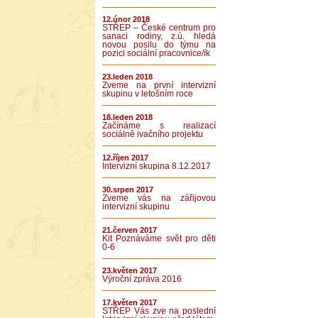
12.únor 2018
STŘEP – České centrum pro
sanaci rodiny, z.ú. hledá
novou posilu do týmu na
pozici sociální pracovnice/ík
23.leden 2018
Zveme na první intervizní
skupinu v letošním roce
18.leden 2018
Začínáme s realizací
sociálně ivačního projektu
12.říjen 2017
Intervizní skupina 8.12.2017
30.srpen 2017
Zveme vás na zářijovou
intervizní skupinu
21.červen 2017
Kit Poznáváme svět pro děti
0-6
23.květen 2017
Výroční zpráva 2016
17.květen 2017
STŘEP Vás zve na poslední